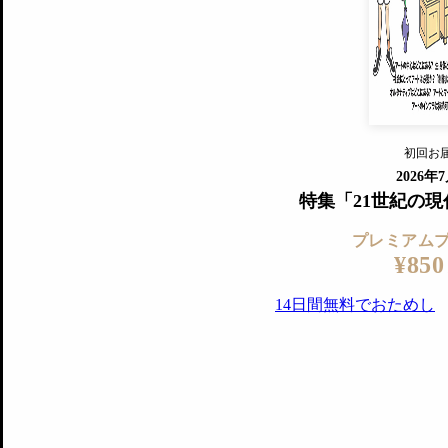
『美術手帖』最新号を毎号お届け
ログ
2018年6月号以降の全号がウェブで
プレミアム会員の特典
14日間無料でお試し
プレミアムサービ
初回お
ログイ
2026年
特集「21世紀の
プレミアム
¥850
14日間無料でおためし