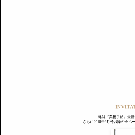
記事にもどる
編集部
INVITA
PREMIUM
ログイン
雑誌『美術手帖』最新
さらに2018年6月号以降の全
MAGAZINE
美術手帖ID会員登録
EXHIBITIONS
プレミアム会員登録