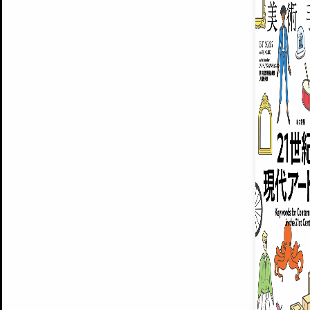
ARTISTS
美術手帖について
MUSEUMS / GALLERIES
運営からのお知らせ
無料会員
BACK NUMBER
よくある質問
®
ART WIKI
注目の記事をメールでお届け
お気に入り登録やマイページなど便
広告掲載について
スタッフ募集
個人情報保護方針
運営会社
お問い合わせ
新規登録
利用規約
INVITA
プレミアム会員
雑誌『美術手帖』最新
さらに2018年6月号以降の全
会員限定記事や雑誌アーカイブ記事
プレミアム
イベントご招待やプレゼント企画
¥850
14日間無料でお試し
© Culture Convenience Club Co.,Ltd. All Rights Reserved.
美術手帖はアートのポータルサイトです。当サイトの情報は編集部まで寄せられた情報に
14日間無料でおためし
基づいています。
プレミアムプラス会員
すでに会