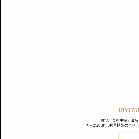
記事にもどる
編集部
INVITA
PREMIUM
ログイン
雑誌『美術手帖』最新
さらに2018年6月号以降の全
MAGAZINE
美術手帖ID会員登録
EXHIBITIONS
プレミアム会員登録