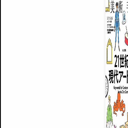
ARTISTS
美術手帖について
MUSEUMS / GALLERIES
運営からのお知らせ
無料会員
BACK NUMBER
よくある質問
®
ART WIKI
注目の記事をメールでお届け
お気に入り登録やマイページなど便
広告掲載について
スタッフ募集
個人情報保護方針
運営会社
お問い合わせ
新規登録
利用規約
INVITA
プレミアム会員
雑誌『美術手帖』最新
さらに2018年6月号以降の全
会員限定記事や雑誌アーカイブ記事
プレミアム
イベントご招待やプレゼント企画
¥850
14日間無料でお試し
© Culture Convenience Club Co.,Ltd. All Rights Reserved.
美術手帖はアートのポータルサイトです。当サイトの情報は編集部まで寄せられた情報に
14日間無料でおためし
基づいています。
プレミアムプラス会員
すでに会