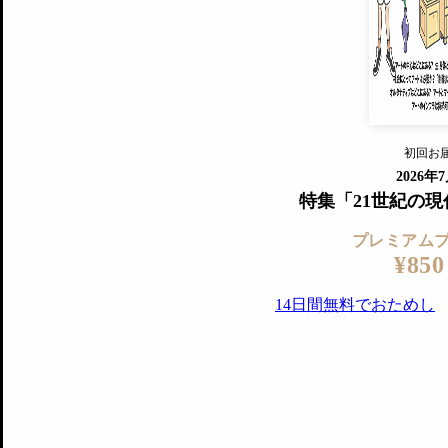
『美術手帖』最新号を毎号お届け
ログ
2018年6月号以降の全号がウェブで
プレミアム会員の特典
14日間無料でお試し
プレミアムサービ
初回お
ログイ
2026年
特集「21世紀の
プレミアム
¥850
14日間無料でおためし