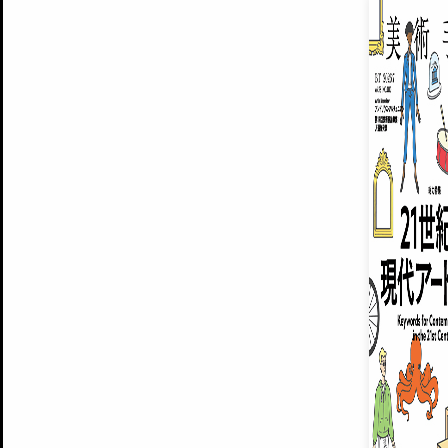
EXHIBITIONS
プレミアム会員登録
ARTISTS
美術手帖について
MUSEUMS / GALLERIES
運営からのお知らせ
無料会員
BACK NUMBER
よくある質問
®
ART WIKI
注目の記事をメールでお届け
お気に入り登録やマイページなど便
広告掲載について
スタッフ募集
個人情報保護方針
運営会社
お問い合わせ
新規登録
利用規約
INVITA
プレミアム会員
雑誌『美術手帖』最新
さらに2018年6月号以降の全
会員限定記事や雑誌アーカイブ記事
プレミアム
イベントご招待やプレゼント企画
¥850
14日間無料でお試し
© Culture Convenience Club Co.,Ltd. All Rights Reserved.
美術手帖はアートのポータルサイトです。当サイトの情報は編集部まで寄せられた情報に
14日間無料でおためし
基づいています。
プレミアムプラス会員