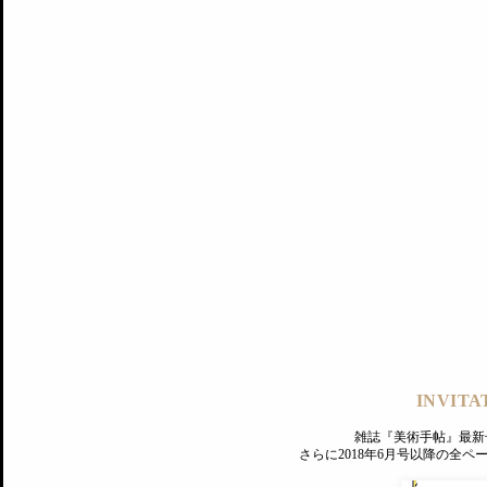
記事にもどる
編集部
INVITA
PREMIUM
ログイン
雑誌『美術手帖』最新
さらに2018年6月号以降の全
MAGAZINE
美術手帖ID会員登録