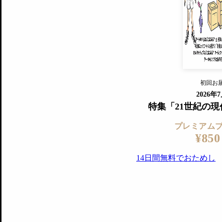
すでに会
『美術手帖』最新号を毎号お届け
ログ
2018年6月号以降の全号がウェブで
プレミアム会員の特典
14日間無料でお試し
プレミアムサービ
初回お
ログイ
2026年
特集「21世紀の
プレミアム
¥850
14日間無料でおためし