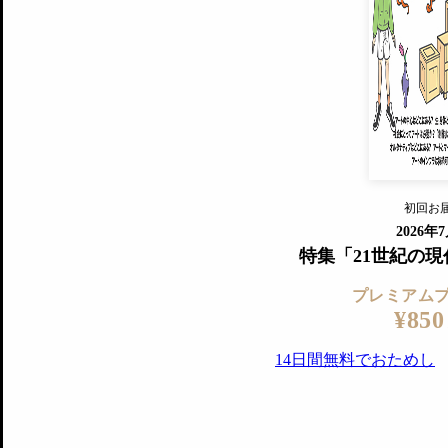
プレミアムプラス会員
すでに会
『美術手帖』最新号を毎号お届け
ログ
2018年6月号以降の全号がウェブで
プレミアム会員の特典
14日間無料でお試し
プレミアムサービ
初回お
ログイ
2026年
特集「21世紀の
プレミアム
¥850
14日間無料でおためし