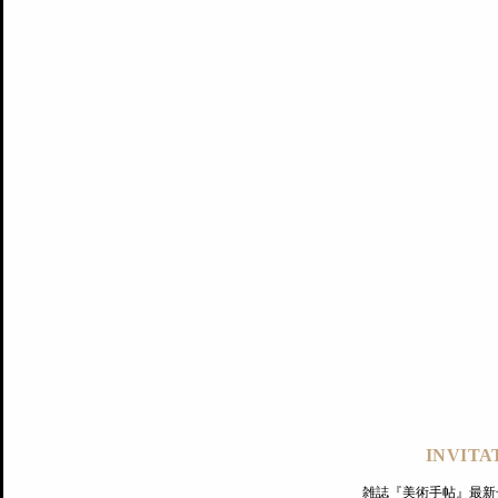
記事にもどる
編集部
INVITA
PREMIUM
ログイン
雑誌『美術手帖』最新