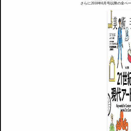
さらに2018年6月号以降の全
MAGAZINE
美術手帖ID会員登録
EXHIBITIONS
プレミアム会員登録
ARTISTS
美術手帖について
MUSEUMS / GALLERIES
運営からのお知らせ
無料会員
BACK NUMBER
よくある質問
®
ART WIKI
注目の記事をメールでお届け
お気に入り登録やマイページなど便
広告掲載について
スタッフ募集
個人情報保護方針
運営会社
お問い合わせ
新規登録
利用規約
INVITA
プレミアム会員
雑誌『美術手帖』最新
さらに2018年6月号以降の全
会員限定記事や雑誌アーカイブ記事
プレミアム
イベントご招待やプレゼント企画
¥850
14日間無料でお試し
© Culture Convenience Club Co.,Ltd. All Rights Reserved.
美術手帖はアートのポータルサイトです。当サイトの情報は編集部まで寄せられた情報に
14日間無料でおためし
基づいています。