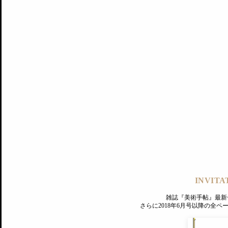
記事にもどる
編集部
INVITA
PREMIUM
ログイン
雑誌『美術手帖』最新
さらに2018年6月号以降の全
MAGAZINE
美術手帖ID会員登録
EXHIBITIONS
プレミアム会員登録