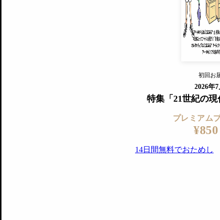
『美術手帖』最新号を毎号お届け
ログ
2018年6月号以降の全号がウェブで
プレミアム会員の特典
14日間無料でお試し
プレミアムサービ
初回お
ログイ
2026年
特集「21世紀の
プレミアム
¥850
14日間無料でおためし