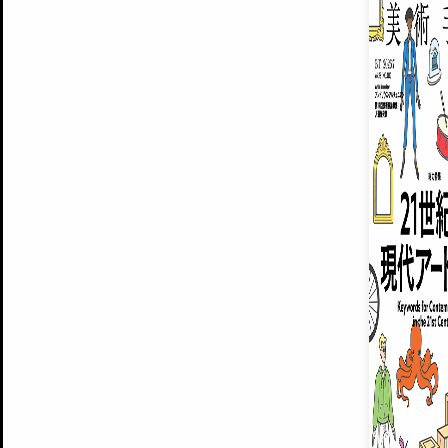
ARTISTS
美術手帖について
MUSEUMS / GALLERIES
運営からのお知らせ
無料会員
BACK NUMBER
よくある質問
®
ART WIKI
注目の記事をメールでお届け
お気に入り登録やマイページなど便
広告掲載について
スタッフ募集
個人情報保護方針
運営会社
お問い合わせ
新規登録
利用規約
INVITA
プレミアム会員
雑誌『美術手帖』最新
さらに2018年6月号以降の全
会員限定記事や雑誌アーカイブ記事
プレミアム
イベントご招待やプレゼント企画
¥850
14日間無料でお試し
© Culture Convenience Club Co.,Ltd. All Rights Reserved.
美術手帖はアートのポータルサイトです。当サイトの情報は編集部まで寄せられた情報に
14日間無料でおためし
基づいています。
プレミアムプラス会員
すでに会