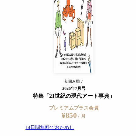
/ 月
14日間無料でおためし
すでに会員の方
ログイン
プレミアムサービスの詳細を見る
ン美術館、2020年）展示風景より
初回お届け
ログイン
2026年7月号
特集「21世紀の現代アート事典」
プレミアムプラス会員
¥850
/ 月
14日間無料でおためし