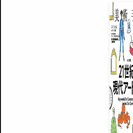
EXHIBITIONS
プレミアム会員登録
ARTISTS
美術手帖について
MUSEUMS / GALLERIES
運営からのお知らせ
無料会員
BACK NUMBER
よくある質問
®
ART WIKI
注目の記事をメールでお届け
お気に入り登録やマイページなど便
広告掲載について
スタッフ募集
個人情報保護方針
運営会社
お問い合わせ
新規登録
利用規約
INVITA
プレミアム会員
雑誌『美術手帖』最新
さらに2018年6月号以降の全
会員限定記事や雑誌アーカイブ記事
プレミアム
イベントご招待やプレゼント企画
¥850
14日間無料でお試し
© Culture Convenience Club Co.,Ltd. All Rights Reserved.
美術手帖はアートのポータルサイトです。当サイトの情報は編集部まで寄せられた情報に
14日間無料でおためし
基づいています。
プレミアムプラス会員