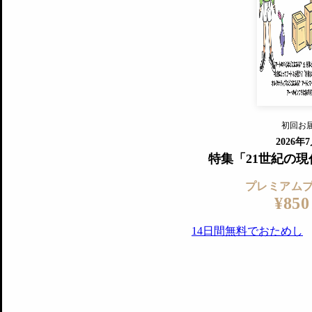
すでに会
『美術手帖』最新号を毎号お届け
ログ
2018年6月号以降の全号がウェブで
プレミアム会員の特典
14日間無料でお試し
プレミアムサービ
初回お
ログイ
2026年
特集「21世紀の
プレミアム
¥850
14日間無料でおためし