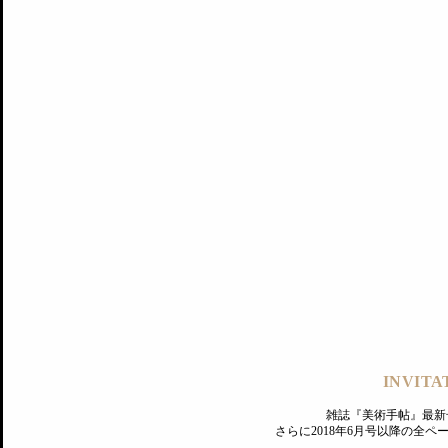
記事にもどる
編集部
INVITA
PREMIUM
ログイン
雑誌『美術手帖』最新
さらに2018年6月号以降の全
MAGAZINE
美術手帖ID会員登録