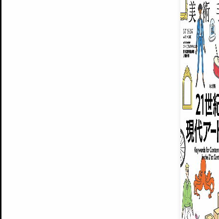
ARTISTS
美術手帖について
MUSEUMS / GALLERIES
運営からのお知らせ
無料会員
BACK NUMBER
よくある質問
®
ART WIKI
注目の記事をメールでお届け
お気に入り登録やマイページなど便
広告掲載について
スタッフ募集
個人情報保護方針
運営会社
お問い合わせ
新規登録
利用規約
INVITA
プレミアム会員
雑誌『美術手帖』最新
さらに2018年6月号以降の全
会員限定記事や雑誌アーカイブ記事
プレミアム
イベントご招待やプレゼント企画
¥850
14日間無料でお試し
© Culture Convenience Club Co.,Ltd. All Rights Reserved.
美術手帖はアートのポータルサイトです。当サイトの情報は編集部まで寄せられた情報に
14日間無料でおためし
基づいています。
プレミアムプラス会員
すでに会