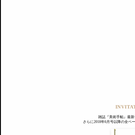
記事にもどる
編集部
INVITA
PREMIUM
ログイン
雑誌『美術手帖』最新
さらに2018年6月号以降の全
MAGAZINE
美術手帖ID会員登録
EXHIBITIONS
プレミアム会員登録