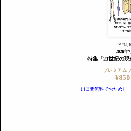
『美術手帖』最新号を毎号お届け
ログ
2018年6月号以降の全号がウェブで
プレミアム会員の特典
14日間無料でお試し
プレミアムサービ
初回お
ログイ
2026年
特集「21世紀の
プレミアム
¥850
14日間無料でおためし