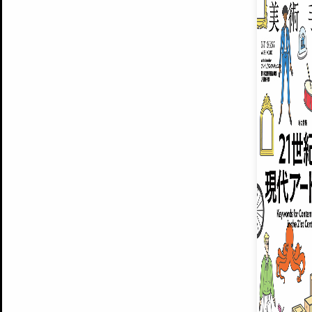
ARTISTS
美術手帖について
MUSEUMS / GALLERIES
運営からのお知らせ
無料会員
BACK NUMBER
よくある質問
®
ART WIKI
注目の記事をメールでお届け
お気に入り登録やマイページなど便
広告掲載について
スタッフ募集
個人情報保護方針
運営会社
お問い合わせ
新規登録
利用規約
INVITA
プレミアム会員
雑誌『美術手帖』最新
さらに2018年6月号以降の全
会員限定記事や雑誌アーカイブ記事
プレミアム
イベントご招待やプレゼント企画
¥850
14日間無料でお試し
© Culture Convenience Club Co.,Ltd. All Rights Reserved.
美術手帖はアートのポータルサイトです。当サイトの情報は編集部まで寄せられた情報に
14日間無料でおためし
基づいています。
プレミアムプラス会員
すでに会