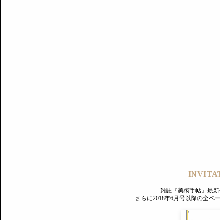
記事にもどる
編集部
INVITA
PREMIUM
ログイン
雑誌『美術手帖』最新
さらに2018年6月号以降の全
MAGAZINE
美術手帖ID会員登録
EXHIBITIONS
プレミアム会員登録