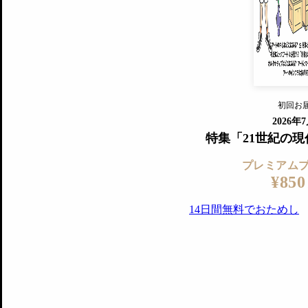
『美術手帖』最新号を毎号お届け
ログ
2018年6月号以降の全号がウェブで
プレミアム会員の特典
14日間無料でお試し
プレミアムサービ
初回お
ログイ
2026年
特集「21世紀の
プレミアム
¥850
14日間無料でおためし