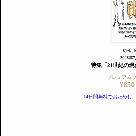
すでに会
『美術手帖』最新号を毎号お届け
ログ
2018年6月号以降の全号がウェブで
プレミアム会員の特典
14日間無料でお試し
プレミアムサービ
初回お
ログイ
2026年
特集「21世紀の
プレミアム
¥850
14日間無料でおためし