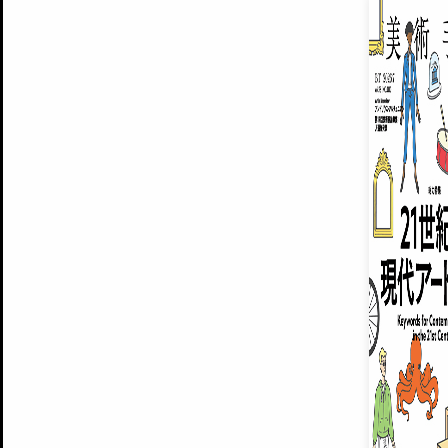
EXHIBITIONS
プレミアム会員登録
ARTISTS
美術手帖について
MUSEUMS / GALLERIES
運営からのお知らせ
無料会員
BACK NUMBER
よくある質問
®
ART WIKI
注目の記事をメールでお届け
お気に入り登録やマイページなど便
広告掲載について
スタッフ募集
個人情報保護方針
運営会社
お問い合わせ
新規登録
利用規約
INVITA
プレミアム会員
雑誌『美術手帖』最新
さらに2018年6月号以降の全
会員限定記事や雑誌アーカイブ記事
プレミアム
イベントご招待やプレゼント企画
¥850
14日間無料でお試し
© Culture Convenience Club Co.,Ltd. All Rights Reserved.
美術手帖はアートのポータルサイトです。当サイトの情報は編集部まで寄せられた情報に
14日間無料でおためし
基づいています。
プレミアムプラス会員