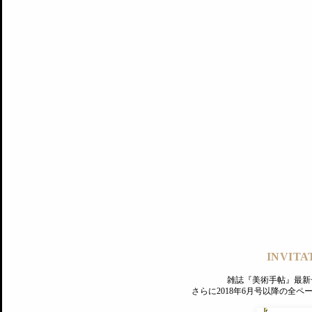
記事にもどる
編集部
INVITA
PREMIUM
ログイン
雑誌『美術手帖』最新
さらに2018年6月号以降の全
MAGAZINE
美術手帖ID会員登録