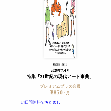
14日間無料でおためし
すでに会員の方
ログイン
プレミアムサービスの詳細を見る
初回お届け
ログイン
2026年7月号
特集「21世紀の現代アート事典」
プレミアムプラス会員
¥850
/ 月
14日間無料でおためし