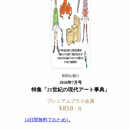
14日間無料でおためし
すでに会員の方
ログイン
プレミアムサービスの詳細を見る
初回お届け
ログイン
2026年7月号
特集「21世紀の現代アート事典」
プレミアムプラス会員
¥850
/ 月
14日間無料でおためし