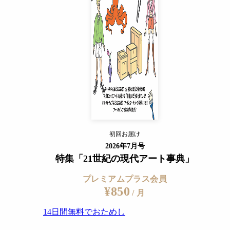
14日間無料でおためし
すでに会員の方
ログイン
プレミアムサービスの詳細を見る
初回お届け
ログイン
2026年7月号
特集「21世紀の現代アート事典」
プレミアムプラス会員
¥850
/ 月
14日間無料でおためし