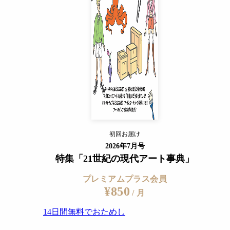
14日間無料でおためし
すでに会員の方
ログイン
プレミアムサービスの詳細を見る
初回お届け
ログイン
2026年7月号
特集「21世紀の現代アート事典」
プレミアムプラス会員
¥850
/ 月
14日間無料でおためし