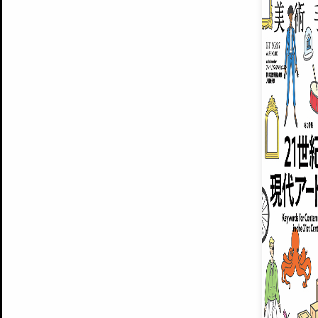
ARTISTS
美術手帖について
MUSEUMS / GALLERIES
運営からのお知らせ
無料会員
BACK NUMBER
よくある質問
®
ART WIKI
注目の記事をメールでお届け
お気に入り登録やマイページなど便
広告掲載について
スタッフ募集
個人情報保護方針
運営会社
お問い合わせ
新規登録
利用規約
INVITA
プレミアム会員
雑誌『美術手帖』最新
さらに2018年6月号以降の全
会員限定記事や雑誌アーカイブ記事
プレミアム
イベントご招待やプレゼント企画
¥850
14日間無料でお試し
© Culture Convenience Club Co.,Ltd. All Rights Reserved.
美術手帖はアートのポータルサイトです。当サイトの情報は編集部まで寄せられた情報に
14日間無料でおためし
基づいています。
プレミアムプラス会員
すでに会