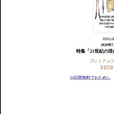
『美術手帖』最新号を毎号お届け
ログ
2018年6月号以降の全号がウェブで
プレミアム会員の特典
14日間無料でお試し
プレミアムサービ
初回お
ログイ
2026年
特集「21世紀の
プレミアム
¥850
14日間無料でおためし