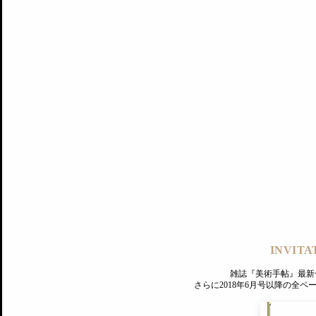
記事にもどる
編集部
INVITA
PREMIUM
ログイン
雑誌『美術手帖』最新
さらに2018年6月号以降の全
MAGAZINE
美術手帖ID会員登録
EXHIBITIONS
プレミアム会員登録