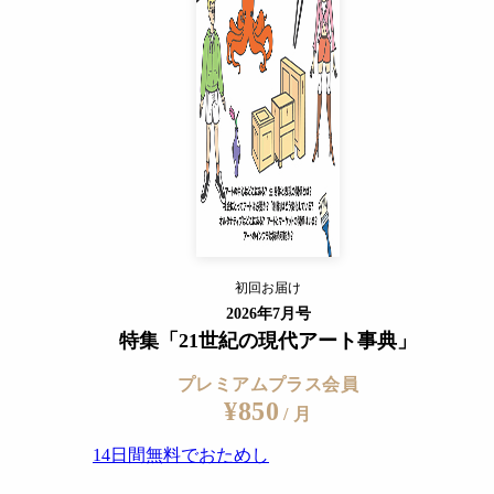
14日間無料でおためし
すでに会員の方
ログイン
プレミアムサービスの詳細を見る
初回お届け
ログイン
2026年7月号
特集「21世紀の現代アート事典」
プレミアムプラス会員
¥850
/ 月
14日間無料でおためし