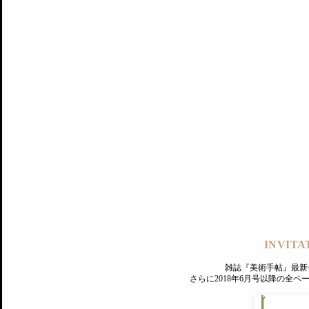
記事にもどる
編集部
INVITA
PREMIUM
ログイン
雑誌『美術手帖』最新
さらに2018年6月号以降の全
MAGAZINE
美術手帖ID会員登録
EXHIBITIONS
プレミアム会員登録