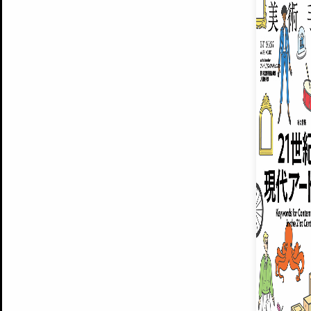
ARTISTS
美術手帖について
MUSEUMS / GALLERIES
運営からのお知らせ
無料会員
BACK NUMBER
よくある質問
®
ART WIKI
注目の記事をメールでお届け
お気に入り登録やマイページなど便
広告掲載について
スタッフ募集
個人情報保護方針
運営会社
お問い合わせ
新規登録
利用規約
INVITA
プレミアム会員
雑誌『美術手帖』最新
さらに2018年6月号以降の全
会員限定記事や雑誌アーカイブ記事
プレミアム
イベントご招待やプレゼント企画
¥850
14日間無料でお試し
© Culture Convenience Club Co.,Ltd. All Rights Reserved.
美術手帖はアートのポータルサイトです。当サイトの情報は編集部まで寄せられた情報に
14日間無料でおためし
基づいています。
プレミアムプラス会員
すでに会