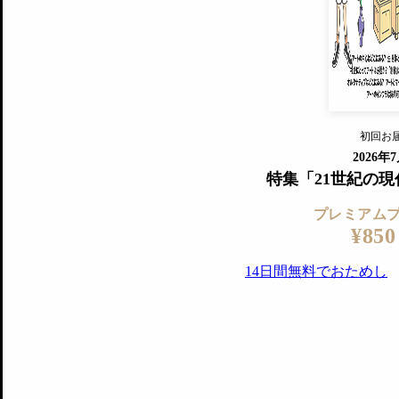
『美術手帖』最新号を毎号お届け
ログ
2018年6月号以降の全号がウェブで
プレミアム会員の特典
14日間無料でお試し
プレミアムサービ
初回お
ログイ
2026年
特集「21世紀の
プレミアム
¥850
14日間無料でおためし