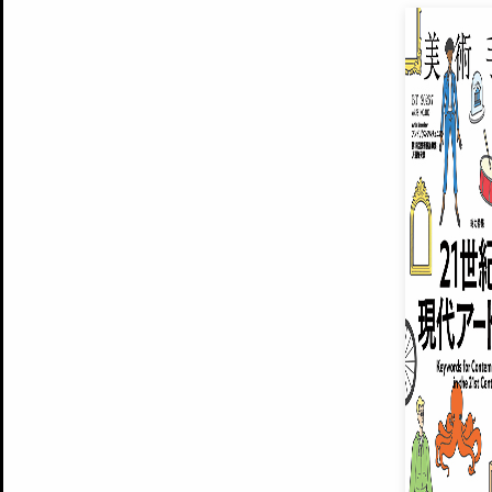
EXHIBITIONS
プレミアム会員登録
ARTISTS
美術手帖について
MUSEUMS / GALLERIES
運営からのお知らせ
無料会員
BACK NUMBER
よくある質問
®
ART WIKI
注目の記事をメールでお届け
お気に入り登録やマイページなど便
広告掲載について
スタッフ募集
個人情報保護方針
運営会社
お問い合わせ
新規登録
利用規約
INVITA
プレミアム会員
雑誌『美術手帖』最新
さらに2018年6月号以降の全
会員限定記事や雑誌アーカイブ記事
プレミアム
イベントご招待やプレゼント企画
¥850
14日間無料でお試し
© Culture Convenience Club Co.,Ltd. All Rights Reserved.
美術手帖はアートのポータルサイトです。当サイトの情報は編集部まで寄せられた情報に
14日間無料でおためし
基づいています。
プレミアムプラス会員