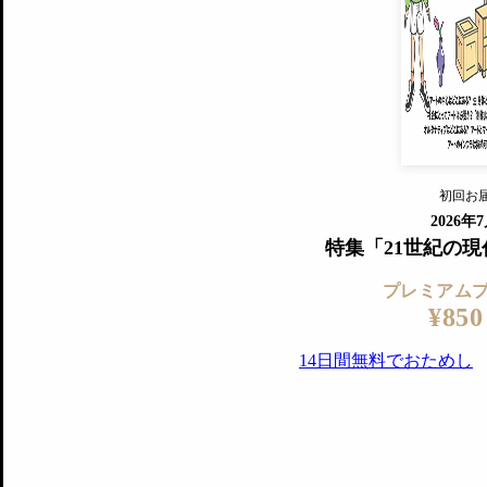
すでに会
『美術手帖』最新号を毎号お届け
ログ
2018年6月号以降の全号がウェブで
プレミアム会員の特典
14日間無料でお試し
プレミアムサービ
初回お
ログイ
2026年
特集「21世紀の
プレミアム
¥850
14日間無料でおためし