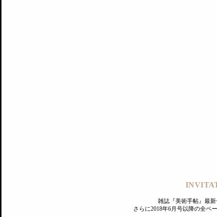
記事にもどる
編集部
INVITA
PREMIUM
ログイン
雑誌『美術手帖』最新
さらに2018年6月号以降の全
MAGAZINE
美術手帖ID会員登録