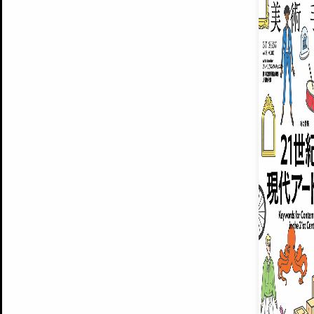
ARTISTS
美術手帖について
MUSEUMS / GALLERIES
運営からのお知らせ
無料会員
BACK NUMBER
よくある質問
®
ART WIKI
注目の記事をメールでお届け
お気に入り登録やマイページなど便
広告掲載について
スタッフ募集
個人情報保護方針
運営会社
お問い合わせ
新規登録
利用規約
INVITA
プレミアム会員
雑誌『美術手帖』最新
さらに2018年6月号以降の全
会員限定記事や雑誌アーカイブ記事
プレミアム
イベントご招待やプレゼント企画
¥850
14日間無料でお試し
© Culture Convenience Club Co.,Ltd. All Rights Reserved.
美術手帖はアートのポータルサイトです。当サイトの情報は編集部まで寄せられた情報に
14日間無料でおためし
基づいています。
プレミアムプラス会員
すでに会