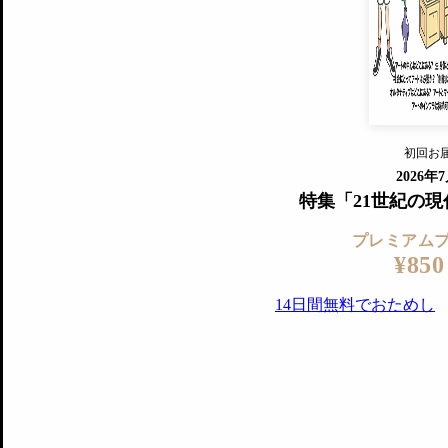
『美術手帖』最新号を毎号お届け
ログ
2018年6月号以降の全号がウェブで
プレミアム会員の特典
14日間無料でお試し
プレミアムサービ
初回お
ログイ
2026年
特集「21世紀の
プレミアム
¥850
14日間無料でおためし