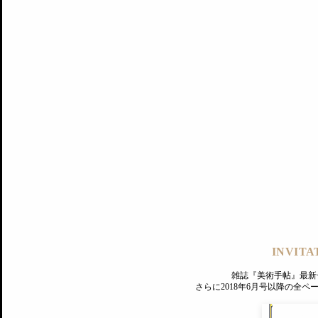
記事にもどる
編集部
INVITA
PREMIUM
ログイン
雑誌『美術手帖』最新
さらに2018年6月号以降の全
MAGAZINE
美術手帖ID会員登録
EXHIBITIONS
プレミアム会員登録