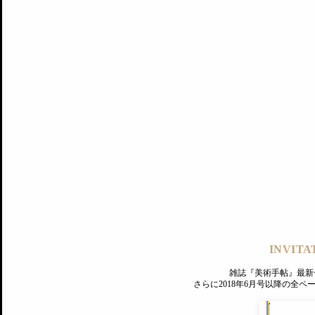
記事にもどる
編集部
INVITA
PREMIUM
ログイン
雑誌『美術手帖』最新
さらに2018年6月号以降の全
MAGAZINE
美術手帖ID会員登録
EXHIBITIONS
プレミアム会員登録