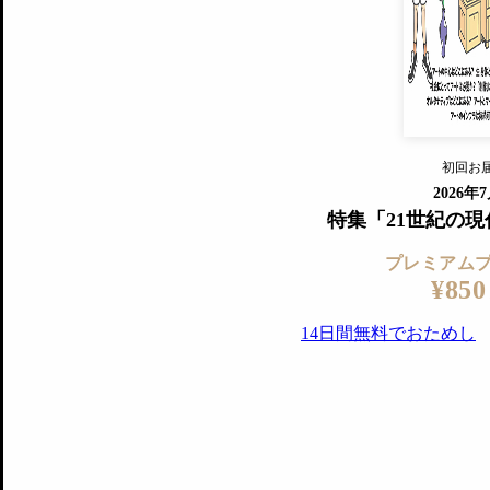
『美術手帖』最新号を毎号お届け
ログ
2018年6月号以降の全号がウェブで
プレミアム会員の特典
14日間無料でお試し
プレミアムサービ
初回お
ログイ
2026年
特集「21世紀の
プレミアム
¥850
14日間無料でおためし