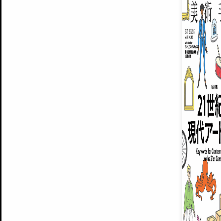
ARTISTS
美術手帖について
MUSEUMS / GALLERIES
運営からのお知らせ
無料会員
BACK NUMBER
よくある質問
®
ART WIKI
注目の記事をメールでお届け
お気に入り登録やマイページなど便
広告掲載について
スタッフ募集
個人情報保護方針
運営会社
お問い合わせ
新規登録
利用規約
INVITA
プレミアム会員
雑誌『美術手帖』最新
さらに2018年6月号以降の全
会員限定記事や雑誌アーカイブ記事
プレミアム
イベントご招待やプレゼント企画
¥850
14日間無料でお試し
© Culture Convenience Club Co.,Ltd. All Rights Reserved.
美術手帖はアートのポータルサイトです。当サイトの情報は編集部まで寄せられた情報に
14日間無料でおためし
基づいています。
プレミアムプラス会員
すでに会