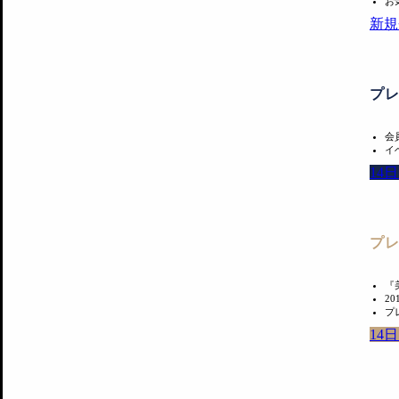
お
新規
プ
会
イ
14
プ
『
2
プ
14