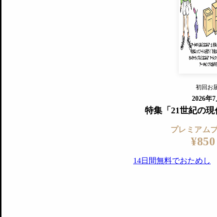
すでに会
『美術手帖』最新号を毎号お届け
ログ
2018年6月号以降の全号がウェブで
プレミアム会員の特典
14日間無料でお試し
プレミアムサービ
初回お
ログイ
2026年
特集「21世紀の
プレミアム
¥850
14日間無料でおためし