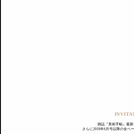
記事にもどる
編集部
INVITA
PREMIUM
ログイン
雑誌『美術手帖』最新
さらに2018年6月号以降の全
MAGAZINE
美術手帖ID会員登録