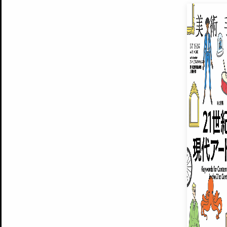
EXHIBITIONS
プレミアム会員登録
ARTISTS
美術手帖について
MUSEUMS / GALLERIES
運営からのお知らせ
無料会員
BACK NUMBER
よくある質問
®
ART WIKI
注目の記事をメールでお届け
お気に入り登録やマイページなど便
広告掲載について
スタッフ募集
個人情報保護方針
運営会社
お問い合わせ
新規登録
利用規約
INVITA
プレミアム会員
雑誌『美術手帖』最新
さらに2018年6月号以降の全
会員限定記事や雑誌アーカイブ記事
プレミアム
イベントご招待やプレゼント企画
¥850
14日間無料でお試し
© Culture Convenience Club Co.,Ltd. All Rights Reserved.
美術手帖はアートのポータルサイトです。当サイトの情報は編集部まで寄せられた情報に
14日間無料でおためし
基づいています。
プレミアムプラス会員