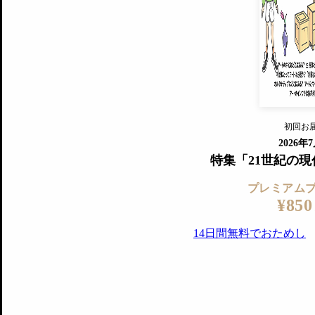
すでに会
『美術手帖』最新号を毎号お届け
ログ
2018年6月号以降の全号がウェブで
プレミアム会員の特典
14日間無料でお試し
プレミアムサービ
初回お
ログイ
2026年
特集「21世紀の
プレミアム
¥850
14日間無料でおためし