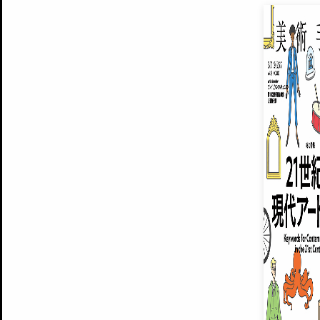
EXHIBITIONS
プレミアム会員登録
ARTISTS
美術手帖について
MUSEUMS / GALLERIES
運営からのお知らせ
無料会員
BACK NUMBER
よくある質問
®
ART WIKI
注目の記事をメールでお届け
お気に入り登録やマイページなど便
広告掲載について
スタッフ募集
個人情報保護方針
運営会社
お問い合わせ
新規登録
利用規約
INVITA
プレミアム会員
雑誌『美術手帖』最新
さらに2018年6月号以降の全
会員限定記事や雑誌アーカイブ記事
プレミアム
イベントご招待やプレゼント企画
¥850
14日間無料でお試し
© Culture Convenience Club Co.,Ltd. All Rights Reserved.
美術手帖はアートのポータルサイトです。当サイトの情報は編集部まで寄せられた情報に
14日間無料でおためし
基づいています。
プレミアムプラス会員