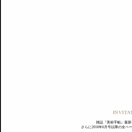
記事にもどる
編集部
INVITA
PREMIUM
ログイン
雑誌『美術手帖』最新
さらに2018年6月号以降の全
MAGAZINE
美術手帖ID会員登録