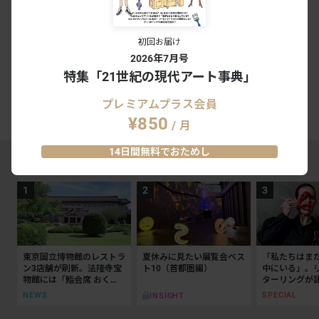
関連アーティスト
初回お届け
2026年7月号
田中功起
特集「21世紀の現代アート事典」
プレミアムプラス会員
#青山目黒
#田中功起
¥850
/ 月
14日間無料でおためし
MAGAZINE RANKING TOP5
東京国立博物館のレストラ
夏休みに見たい展覧会ベス
「私たちはま
ン3店舗が刷新。法隆寺宝
ト10（首都圏編）
中にいる」。
物館には「鮨会席 おく
ターリングが
乃」がオープン
抵抗の50年
NEWS
SPECIAL
INSIGHT