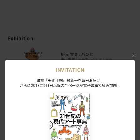
Exhibition
折元 立身 : パンと
青山目黒｜恵比寿 - 六本木｜東京
2026.02.20 - 03.08
6
0
INVITATION
会期終了
雑誌『美術手帖』最新号を毎号お届け。
さらに2018年6月号以降の全ページが電子書籍で読み放題。
森田浩彰 タイム / クエイク
青山目黒｜恵比寿 - 六本木｜東京
2025.03.08 - 04.06
6
0
会期終了
ネオ江戸：豊原国周
青山目黒｜恵比寿 - 六本木｜東京
2025.01.25 - 02.24
10
0
会期終了