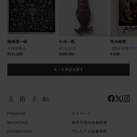
篠崎理一郎
小池一馬
荒木経惟
宇宙採集-4
BC260329
¥242,000
¥308,000
¥ ASK
もっと作品を探す
PREMIUM
マイページ
MAGAZINE
美術手帖ID会員登録
EXHIBITIONS
プレミアム会員登録