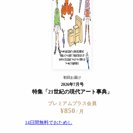
14日間無料でおためし
すでに会員の方
ログイン
プレミアムサービスの詳細を見る
県立近代美術館 保存修復担当学芸員）
初回お届け
ログイン
2026年7月号
特集「21世紀の現代アート事典」
プレミアムプラス会員
¥850
/ 月
14日間無料でおためし