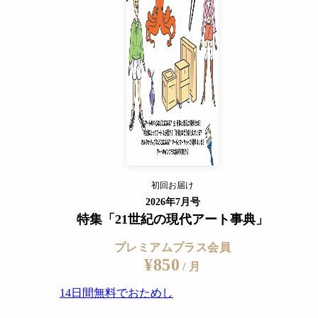
14日間無料でおためし
すでに会員の方
ログイン
プレミアムサービスの詳細を見る
初回お届け
ログイン
2026年7月号
特集「21世紀の現代アート事典」
プレミアムプラス会員
¥850
/ 月
14日間無料でおためし