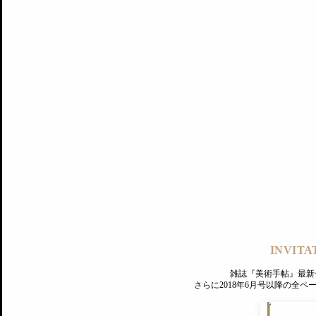
記事にもどる
編集部
INVITA
PREMIUM
ログイン
雑誌『美術手帖』最新
さらに2018年6月号以降の全
MAGAZINE
美術手帖ID会員登録
EXHIBITIONS
プレミアム会員登録