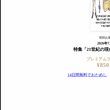
『美術手帖』最新号を毎号お届け
ログ
2018年6月号以降の全号がウェブで
プレミアム会員の特典
14日間無料でお試し
プレミアムサービ
初回お
ログイ
2026年
特集「21世紀の
プレミアム
¥850
14日間無料でおためし