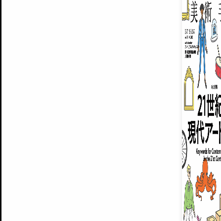
ARTISTS
美術手帖について
MUSEUMS / GALLERIES
運営からのお知らせ
無料会員
BACK NUMBER
よくある質問
®
ART WIKI
注目の記事をメールでお届け
お気に入り登録やマイページなど便
広告掲載について
スタッフ募集
個人情報保護方針
運営会社
お問い合わせ
新規登録
利用規約
INVITA
プレミアム会員
雑誌『美術手帖』最新
さらに2018年6月号以降の全
会員限定記事や雑誌アーカイブ記事
プレミアム
イベントご招待やプレゼント企画
¥850
14日間無料でお試し
© Culture Convenience Club Co.,Ltd. All Rights Reserved.
美術手帖はアートのポータルサイトです。当サイトの情報は編集部まで寄せられた情報に
14日間無料でおためし
基づいています。
プレミアムプラス会員
すでに会