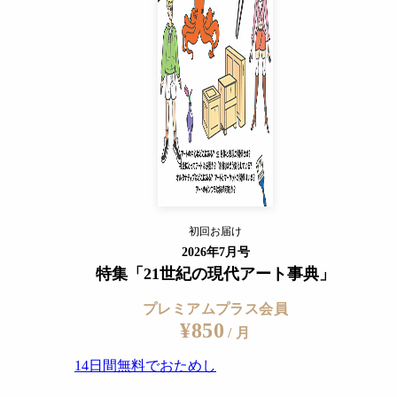
14日間無料でおためし
すでに会員の方
ログイン
プレミアムサービスの詳細を見る
県立近代美術館 保存修復担当学芸員）
初回お届け
ログイン
2026年7月号
特集「21世紀の現代アート事典」
プレミアムプラス会員
¥850
/ 月
14日間無料でおためし