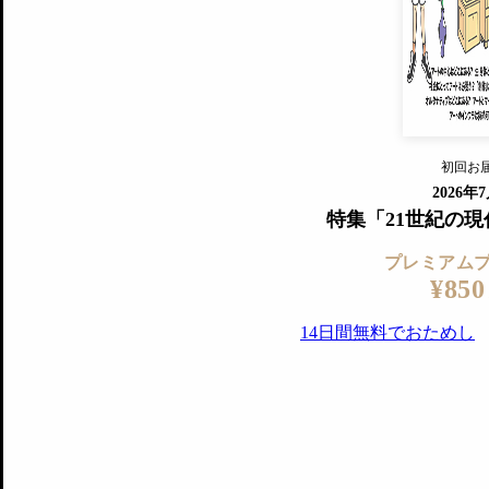
『美術手帖』最新号を毎号お届け
ログ
2018年6月号以降の全号がウェブで
プレミアム会員の特典
14日間無料でお試し
プレミアムサービ
初回お
ログイ
2026年
特集「21世紀の
プレミアム
¥850
14日間無料でおためし