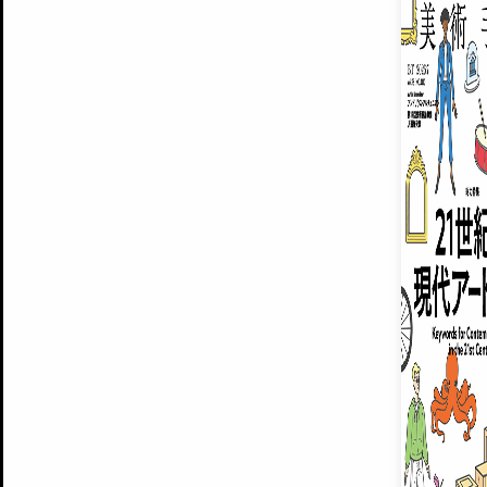
ARTISTS
美術手帖について
MUSEUMS / GALLERIES
運営からのお知らせ
無料会員
BACK NUMBER
よくある質問
®
ART WIKI
注目の記事をメールでお届け
お気に入り登録やマイページなど便
広告掲載について
スタッフ募集
個人情報保護方針
運営会社
お問い合わせ
新規登録
利用規約
INVITA
プレミアム会員
雑誌『美術手帖』最新
さらに2018年6月号以降の全
会員限定記事や雑誌アーカイブ記事
プレミアム
イベントご招待やプレゼント企画
¥850
14日間無料でお試し
© Culture Convenience Club Co.,Ltd. All Rights Reserved.
美術手帖はアートのポータルサイトです。当サイトの情報は編集部まで寄せられた情報に
14日間無料でおためし
基づいています。
プレミアムプラス会員
すでに会