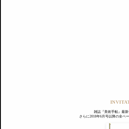
記事にもどる
編集部
INVITA
PREMIUM
ログイン
雑誌『美術手帖』最新
さらに2018年6月号以降の全
MAGAZINE
美術手帖ID会員登録
EXHIBITIONS
プレミアム会員登録