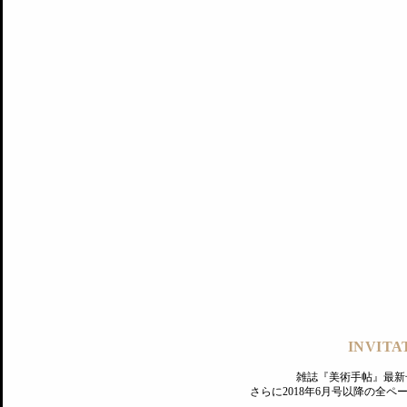
記事にもどる
編集部
INVITA
PREMIUM
ログイン
雑誌『美術手帖』最新
さらに2018年6月号以降の全
MAGAZINE
美術手帖ID会員登録