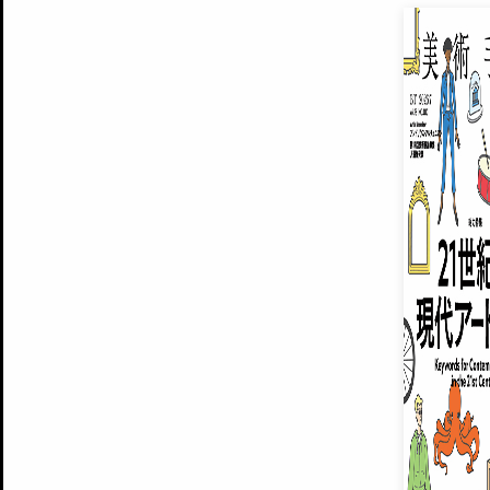
EXHIBITIONS
プレミアム会員登録
ARTISTS
美術手帖について
MUSEUMS / GALLERIES
運営からのお知らせ
無料会員
BACK NUMBER
よくある質問
®
ART WIKI
注目の記事をメールでお届け
お気に入り登録やマイページなど便
広告掲載について
スタッフ募集
個人情報保護方針
運営会社
お問い合わせ
新規登録
利用規約
INVITA
プレミアム会員
雑誌『美術手帖』最新
さらに2018年6月号以降の全
会員限定記事や雑誌アーカイブ記事
プレミアム
イベントご招待やプレゼント企画
¥850
14日間無料でお試し
© Culture Convenience Club Co.,Ltd. All Rights Reserved.
美術手帖はアートのポータルサイトです。当サイトの情報は編集部まで寄せられた情報に
14日間無料でおためし
基づいています。
プレミアムプラス会員