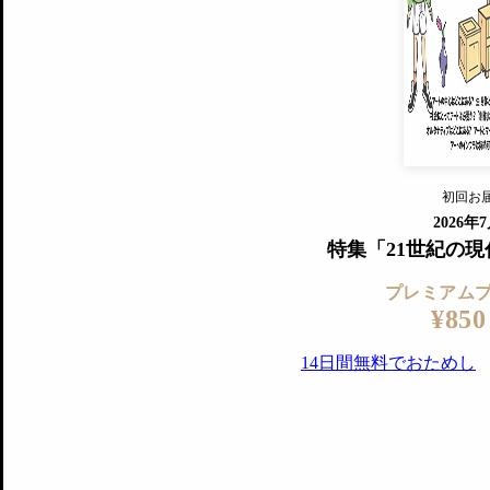
すでに会
『美術手帖』最新号を毎号お届け
ログ
2018年6月号以降の全号がウェブで
プレミアム会員の特典
14日間無料でお試し
プレミアムサービ
初回お
ログイ
2026年
特集「21世紀の
プレミアム
¥850
14日間無料でおためし