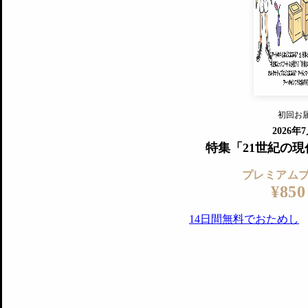
すでに会
『美術手帖』最新号を毎号お届け
ログ
2018年6月号以降の全号がウェブで
プレミアム会員の特典
14日間無料でお試し
プレミアムサービ
初回お
ログイ
2026年
特集「21世紀の
プレミアム
¥850
14日間無料でおためし