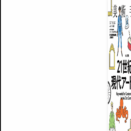
EXHIBITIONS
プレミアム会員登録
ARTISTS
美術手帖について
MUSEUMS / GALLERIES
運営からのお知らせ
無料会員
BACK NUMBER
よくある質問
®
ART WIKI
注目の記事をメールでお届け
お気に入り登録やマイページなど便
広告掲載について
スタッフ募集
個人情報保護方針
運営会社
お問い合わせ
新規登録
利用規約
INVITA
プレミアム会員
雑誌『美術手帖』最新
さらに2018年6月号以降の全
会員限定記事や雑誌アーカイブ記事
プレミアム
イベントご招待やプレゼント企画
¥850
14日間無料でお試し
© Culture Convenience Club Co.,Ltd. All Rights Reserved.
美術手帖はアートのポータルサイトです。当サイトの情報は編集部まで寄せられた情報に
14日間無料でおためし
基づいています。
プレミアムプラス会員