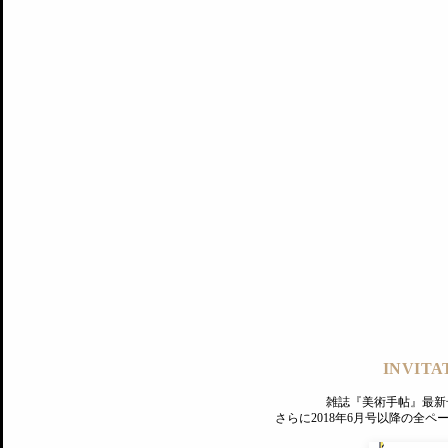
記事にもどる
編集部
INVITA
PREMIUM
ログイン
雑誌『美術手帖』最新
さらに2018年6月号以降の全
MAGAZINE
美術手帖ID会員登録