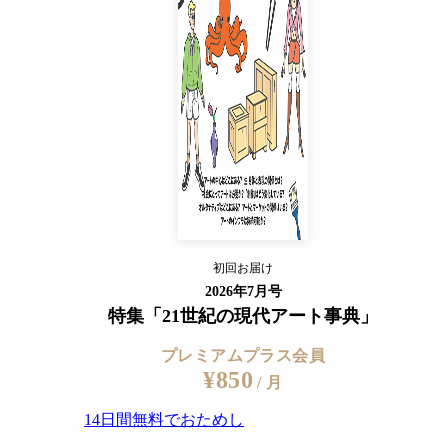
/ 月
14日間無料でおためし
すでに会員の方
ログイン
プレミアムサービスの詳細を見る
初回お届け
ログイン
2026年7月号
特集「21世紀の現代アート事典」
プレミアムプラス会員
¥850
/ 月
14日間無料でおためし