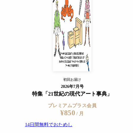
/ 月
14日間無料でおためし
すでに会員の方
ログイン
プレミアムサービスの詳細を見る
、合板、額
初回お届け
ログイン
2026年7月号
特集「21世紀の現代アート事典」
プレミアムプラス会員
¥850
/ 月
14日間無料でおためし