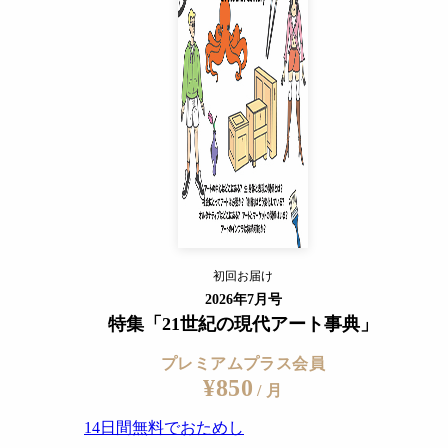
¥850
/ 月
14日間無料でおためし
すでに会員の方
ログイン
プレミアムサービスの詳細を見る
初回お届け
ログイン
2026年7月号
特集「21世紀の現代アート事典」
プレミアムプラス会員
¥850
/ 月
14日間無料でおためし