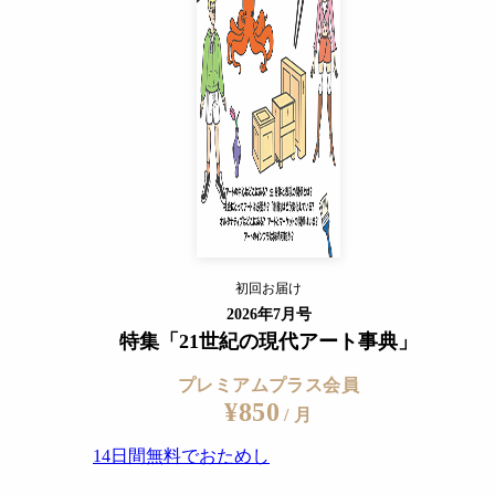
14日間無料でおためし
すでに会員の方
ログイン
プレミアムサービスの詳細を見る
初回お届け
ログイン
2026年7月号
特集「21世紀の現代アート事典」
プレミアムプラス会員
¥850
/ 月
14日間無料でおためし