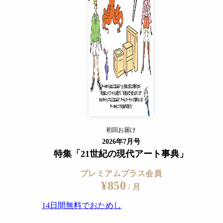
14日間無料でおためし
すでに会員の方
ログイン
プレミアムサービスの詳細を見る
e
初回お届け
ログイン
2026年7月号
特集「21世紀の現代アート事典」
プレミアムプラス会員
¥850
/ 月
14日間無料でおためし