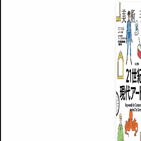
EXHIBITIONS
プレミアム会員登録
ARTISTS
美術手帖について
MUSEUMS / GALLERIES
運営からのお知らせ
無料会員
BACK NUMBER
よくある質問
®
ART WIKI
注目の記事をメールでお届け
お気に入り登録やマイページなど便
広告掲載について
スタッフ募集
個人情報保護方針
運営会社
お問い合わせ
新規登録
利用規約
INVITA
プレミアム会員
雑誌『美術手帖』最新
さらに2018年6月号以降の全
会員限定記事や雑誌アーカイブ記事
プレミアム
イベントご招待やプレゼント企画
¥850
14日間無料でお試し
© Culture Convenience Club Co.,Ltd. All Rights Reserved.
美術手帖はアートのポータルサイトです。当サイトの情報は編集部まで寄せられた情報に
14日間無料でおためし
基づいています。
プレミアムプラス会員