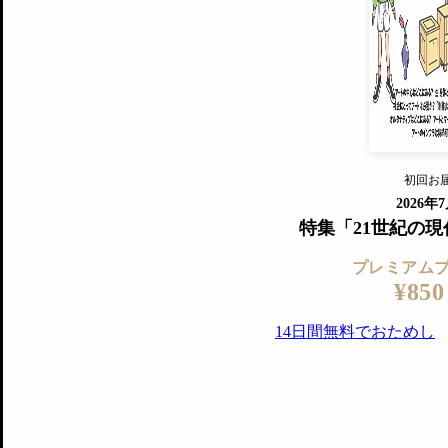
すでに会
『美術手帖』最新号を毎号お届け
ログ
2018年6月号以降の全号がウェブで
プレミアム会員の特典
14日間無料でお試し
プレミアムサービ
初回お
ログイ
2026年
特集「21世紀の
プレミアム
¥850
14日間無料でおためし