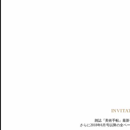
記事にもどる
編集部
INVITA
PREMIUM
ログイン
雑誌『美術手帖』最新
さらに2018年6月号以降の全
MAGAZINE
美術手帖ID会員登録