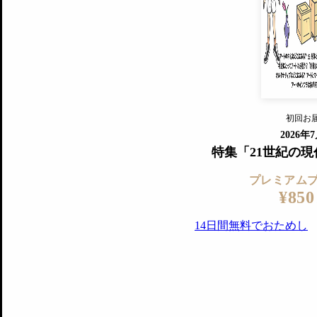
すでに会
『美術手帖』最新号を毎号お届け
ログ
2018年6月号以降の全号がウェブで
プレミアム会員の特典
14日間無料でお試し
プレミアムサービ
初回お
ログイ
2026年
特集「21世紀の
プレミアム
¥850
14日間無料でおためし