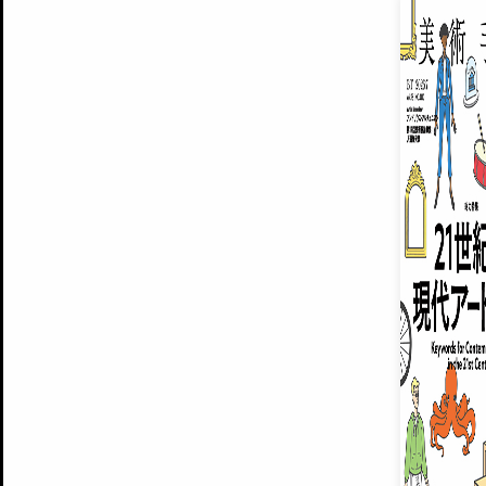
EXHIBITIONS
プレミアム会員登録
ARTISTS
美術手帖について
MUSEUMS / GALLERIES
運営からのお知らせ
無料会員
BACK NUMBER
よくある質問
®
ART WIKI
注目の記事をメールでお届け
お気に入り登録やマイページなど便
広告掲載について
スタッフ募集
個人情報保護方針
運営会社
お問い合わせ
新規登録
利用規約
INVITA
プレミアム会員
雑誌『美術手帖』最新
さらに2018年6月号以降の全
会員限定記事や雑誌アーカイブ記事
プレミアム
イベントご招待やプレゼント企画
¥850
14日間無料でお試し
© Culture Convenience Club Co.,Ltd. All Rights Reserved.
美術手帖はアートのポータルサイトです。当サイトの情報は編集部まで寄せられた情報に
14日間無料でおためし
基づいています。
プレミアムプラス会員