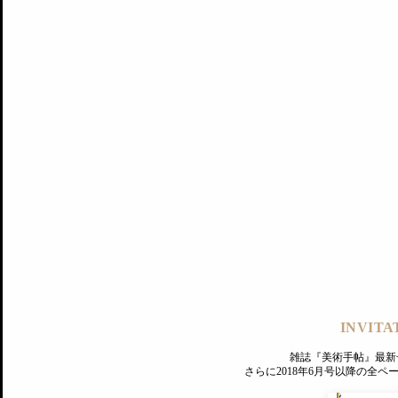
記事にもどる
編集部
INVITA
PREMIUM
ログイン
雑誌『美術手帖』最新
さらに2018年6月号以降の全
MAGAZINE
美術手帖ID会員登録