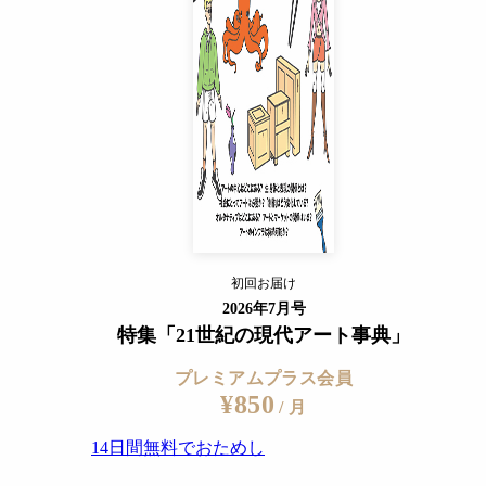
14日間無料でおためし
すでに会員の方
ログイン
プレミアムサービスの詳細を見る
初回お届け
ログイン
2026年7月号
特集「21世紀の現代アート事典」
プレミアムプラス会員
¥850
/ 月
14日間無料でおためし