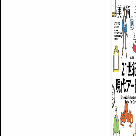
EXHIBITIONS
プレミアム会員登録
ARTISTS
美術手帖について
MUSEUMS / GALLERIES
運営からのお知らせ
無料会員
BACK NUMBER
よくある質問
®
ART WIKI
注目の記事をメールでお届け
お気に入り登録やマイページなど便
広告掲載について
スタッフ募集
個人情報保護方針
運営会社
お問い合わせ
新規登録
利用規約
INVITA
プレミアム会員
雑誌『美術手帖』最新
さらに2018年6月号以降の全
会員限定記事や雑誌アーカイブ記事
プレミアム
イベントご招待やプレゼント企画
¥850
14日間無料でお試し
© Culture Convenience Club Co.,Ltd. All Rights Reserved.
美術手帖はアートのポータルサイトです。当サイトの情報は編集部まで寄せられた情報に
14日間無料でおためし
基づいています。
プレミアムプラス会員