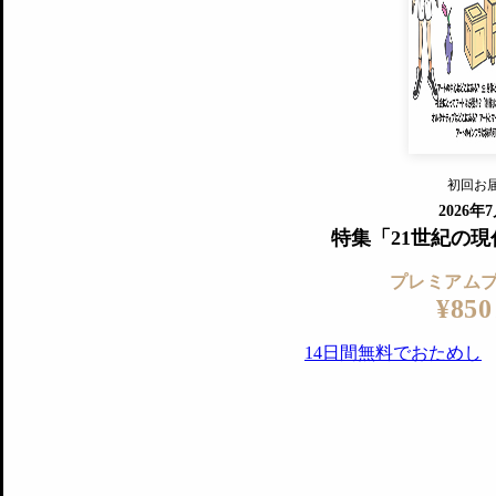
すでに会
『美術手帖』最新号を毎号お届け
ログ
2018年6月号以降の全号がウェブで
プレミアム会員の特典
14日間無料でお試し
プレミアムサービ
初回お
ログイ
2026年
特集「21世紀の
プレミアム
¥850
14日間無料でおためし