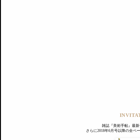
記事にもどる
編集部
INVITA
PREMIUM
ログイン
雑誌『美術手帖』最新
さらに2018年6月号以降の全
MAGAZINE
美術手帖ID会員登録