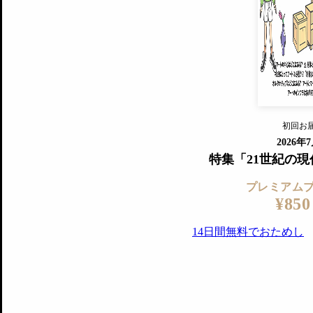
すでに会
『美術手帖』最新号を毎号お届け
ログ
2018年6月号以降の全号がウェブで
プレミアム会員の特典
14日間無料でお試し
プレミアムサービ
初回お
ログイ
2026年
特集「21世紀の
プレミアム
¥850
14日間無料でおためし