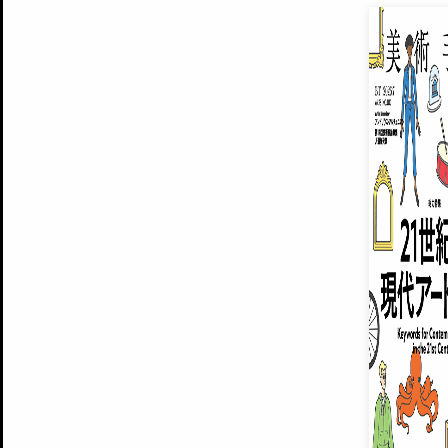
EXHIBITIONS
プレミアム会員登録
ARTISTS
美術手帖について
MUSEUMS / GALLERIES
運営からのお知らせ
無料会員
BACK NUMBER
よくある質問
®
ART WIKI
注目の記事をメールでお届け
お気に入り登録やマイページなど便
広告掲載について
スタッフ募集
個人情報保護方針
運営会社
お問い合わせ
新規登録
利用規約
INVITA
プレミアム会員
雑誌『美術手帖』最新
さらに2018年6月号以降の全
会員限定記事や雑誌アーカイブ記事
プレミアム
イベントご招待やプレゼント企画
¥850
14日間無料でお試し
© Culture Convenience Club Co.,Ltd. All Rights Reserved.
美術手帖はアートのポータルサイトです。当サイトの情報は編集部まで寄せられた情報に
14日間無料でおためし
基づいています。
プレミアムプラス会員