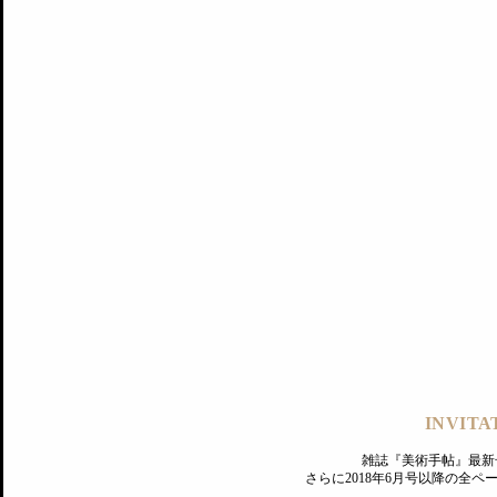
記事にもどる
編集部
INVITA
PREMIUM
ログイン
雑誌『美術手帖』最新
さらに2018年6月号以降の全
MAGAZINE
美術手帖ID会員登録