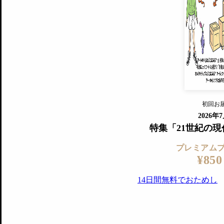
プレミアムプラス会員
すでに会
『美術手帖』最新号を毎号お届け
ログ
2018年6月号以降の全号がウェブで
プレミアム会員の特典
14日間無料でお試し
プレミアムサービ
初回お
ログイ
2026年
特集「21世紀の
プレミアム
¥850
14日間無料でおためし