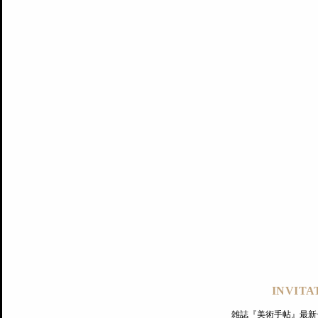
記事にもどる
編集部
INVITA
PREMIUM
ログイン
雑誌『美術手帖』最新