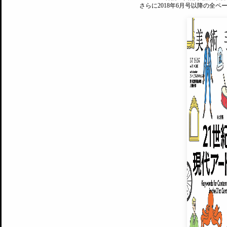
さらに2018年6月号以降の全
MAGAZINE
美術手帖ID会員登録
EXHIBITIONS
プレミアム会員登録
ARTISTS
美術手帖について
MUSEUMS / GALLERIES
運営からのお知らせ
無料会員
BACK NUMBER
よくある質問
®
ART WIKI
注目の記事をメールでお届け
お気に入り登録やマイページなど便
広告掲載について
スタッフ募集
個人情報保護方針
運営会社
お問い合わせ
新規登録
利用規約
INVITA
プレミアム会員
雑誌『美術手帖』最新
さらに2018年6月号以降の全
会員限定記事や雑誌アーカイブ記事
プレミアム
イベントご招待やプレゼント企画
¥850
14日間無料でお試し
© Culture Convenience Club Co.,Ltd. All Rights Reserved.
美術手帖はアートのポータルサイトです。当サイトの情報は編集部まで寄せられた情報に
14日間無料でおためし
基づいています。