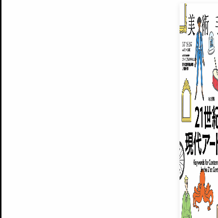
EXHIBITIONS
プレミアム会員登録
ARTISTS
美術手帖について
MUSEUMS / GALLERIES
運営からのお知らせ
無料会員
BACK NUMBER
よくある質問
®
ART WIKI
注目の記事をメールでお届け
お気に入り登録やマイページなど便
広告掲載について
スタッフ募集
個人情報保護方針
運営会社
お問い合わせ
新規登録
利用規約
INVITA
プレミアム会員
雑誌『美術手帖』最新
さらに2018年6月号以降の全
会員限定記事や雑誌アーカイブ記事
プレミアム
イベントご招待やプレゼント企画
¥850
14日間無料でお試し
© Culture Convenience Club Co.,Ltd. All Rights Reserved.
美術手帖はアートのポータルサイトです。当サイトの情報は編集部まで寄せられた情報に
14日間無料でおためし
基づいています。
プレミアムプラス会員