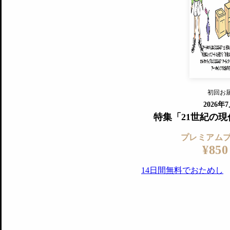
すでに会
『美術手帖』最新号を毎号お届け
ログ
2018年6月号以降の全号がウェブで
プレミアム会員の特典
14日間無料でお試し
プレミアムサービ
初回お
ログイ
2026年
特集「21世紀の
プレミアム
¥850
14日間無料でおためし