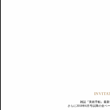
記事にもどる
編集部
INVITA
PREMIUM
ログイン
雑誌『美術手帖』最新
さらに2018年6月号以降の全
MAGAZINE
美術手帖ID会員登録