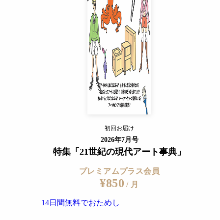
14日間無料でおためし
すでに会員の方
ログイン
プレミアムサービスの詳細を見る
初回お届け
ログイン
2026年7月号
特集「21世紀の現代アート事典」
プレミアムプラス会員
¥850
/ 月
14日間無料でおためし