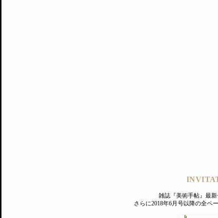
記事にもどる
編集部
INVITA
PREMIUM
ログイン
雑誌『美術手帖』最新
さらに2018年6月号以降の全
MAGAZINE
美術手帖ID会員登録