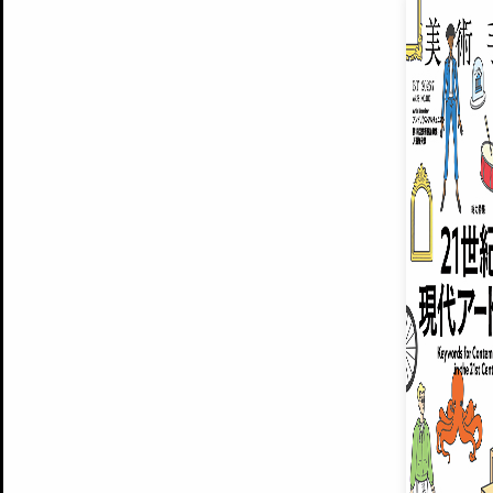
EXHIBITIONS
プレミアム会員登録
ARTISTS
美術手帖について
MUSEUMS / GALLERIES
運営からのお知らせ
無料会員
BACK NUMBER
よくある質問
®
ART WIKI
注目の記事をメールでお届け
お気に入り登録やマイページなど便
広告掲載について
スタッフ募集
個人情報保護方針
運営会社
お問い合わせ
新規登録
利用規約
INVITA
プレミアム会員
雑誌『美術手帖』最新
さらに2018年6月号以降の全
会員限定記事や雑誌アーカイブ記事
プレミアム
イベントご招待やプレゼント企画
¥850
14日間無料でお試し
© Culture Convenience Club Co.,Ltd. All Rights Reserved.
美術手帖はアートのポータルサイトです。当サイトの情報は編集部まで寄せられた情報に
14日間無料でおためし
基づいています。
プレミアムプラス会員