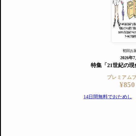
すでに会
『美術手帖』最新号を毎号お届け
ログ
2018年6月号以降の全号がウェブで
プレミアム会員の特典
14日間無料でお試し
プレミアムサービ
初回お
ログイ
2026年
特集「21世紀の
プレミアム
¥850
14日間無料でおためし