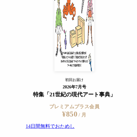
14日間無料でおためし
すでに会員の方
ログイン
プレミアムサービスの詳細を見る
初回お届け
ログイン
2026年7月号
特集「21世紀の現代アート事典」
プレミアムプラス会員
¥850
/ 月
14日間無料でおためし