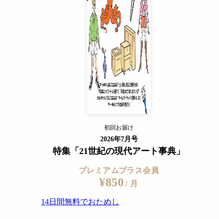
14日間無料でおためし
すでに会員の方
ログイン
プレミアムサービスの詳細を見る
初回お届け
ログイン
2026年7月号
特集「21世紀の現代アート事典」
プレミアムプラス会員
¥850
/ 月
14日間無料でおためし