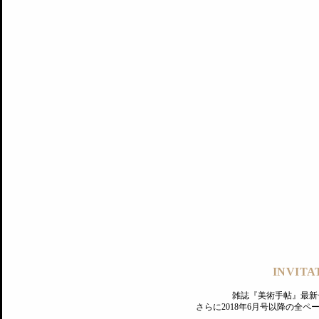
記事にもどる
編集部
INVITA
PREMIUM
ログイン
雑誌『美術手帖』最新
さらに2018年6月号以降の全
MAGAZINE
美術手帖ID会員登録