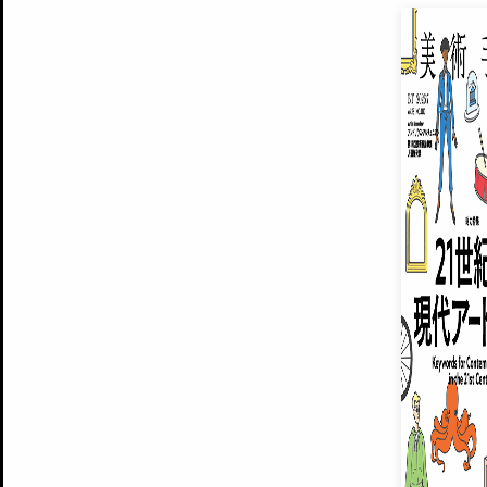
EXHIBITIONS
プレミアム会員登録
ARTISTS
美術手帖について
MUSEUMS / GALLERIES
運営からのお知らせ
無料会員
BACK NUMBER
よくある質問
®
ART WIKI
注目の記事をメールでお届け
お気に入り登録やマイページなど便
広告掲載について
スタッフ募集
個人情報保護方針
運営会社
お問い合わせ
新規登録
利用規約
INVITA
プレミアム会員
雑誌『美術手帖』最新
さらに2018年6月号以降の全
会員限定記事や雑誌アーカイブ記事
プレミアム
イベントご招待やプレゼント企画
¥850
14日間無料でお試し
© Culture Convenience Club Co.,Ltd. All Rights Reserved.
美術手帖はアートのポータルサイトです。当サイトの情報は編集部まで寄せられた情報に
14日間無料でおためし
基づいています。
プレミアムプラス会員