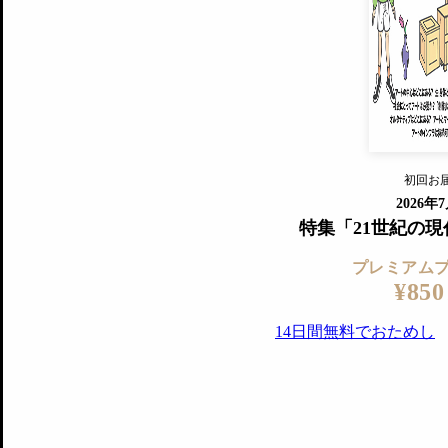
すでに会
『美術手帖』最新号を毎号お届け
ログ
2018年6月号以降の全号がウェブで
プレミアム会員の特典
14日間無料でお試し
プレミアムサービ
初回お
ログイ
2026年
特集「21世紀の
プレミアム
¥850
14日間無料でおためし