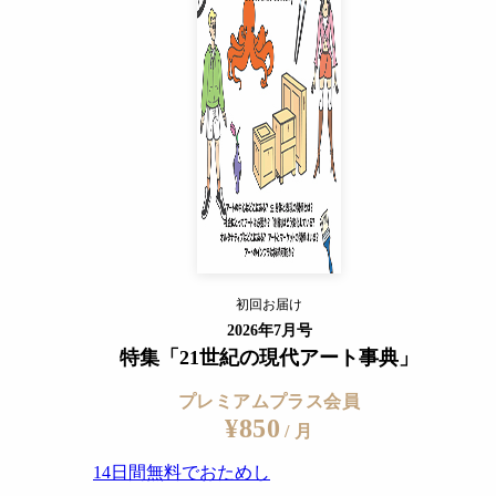
¥850
/ 月
14日間無料でおためし
すでに会員の方
ログイン
プレミアムサービスの詳細を見る
初回お届け
ログイン
2026年7月号
特集「21世紀の現代アート事典」
プレミアムプラス会員
¥850
/ 月
14日間無料でおためし