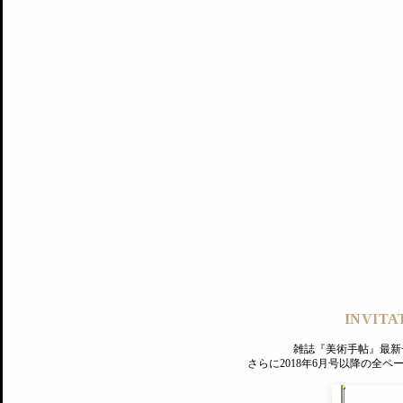
記事にもどる
編集部
INVITA
PREMIUM
ログイン
雑誌『美術手帖』最新
さらに2018年6月号以降の全
MAGAZINE
美術手帖ID会員登録
EXHIBITIONS
プレミアム会員登録