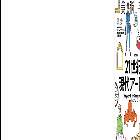
ARTISTS
美術手帖について
MUSEUMS / GALLERIES
運営からのお知らせ
無料会員
BACK NUMBER
よくある質問
®
ART WIKI
注目の記事をメールでお届け
お気に入り登録やマイページなど便
広告掲載について
スタッフ募集
個人情報保護方針
運営会社
お問い合わせ
新規登録
利用規約
INVITA
プレミアム会員
雑誌『美術手帖』最新
さらに2018年6月号以降の全
会員限定記事や雑誌アーカイブ記事
プレミアム
イベントご招待やプレゼント企画
¥850
14日間無料でお試し
© Culture Convenience Club Co.,Ltd. All Rights Reserved.
美術手帖はアートのポータルサイトです。当サイトの情報は編集部まで寄せられた情報に
14日間無料でおためし
基づいています。
プレミアムプラス会員
すでに会