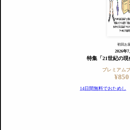
『美術手帖』最新号を毎号お届け
ログ
2018年6月号以降の全号がウェブで
プレミアム会員の特典
14日間無料でお試し
プレミアムサービ
初回お
ログイ
2026年
特集「21世紀の
プレミアム
¥850
14日間無料でおためし